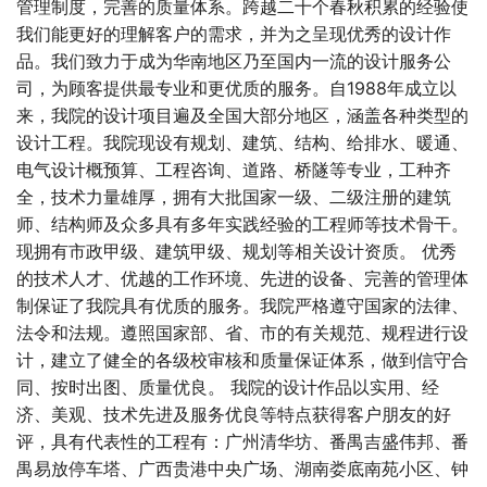
管理制度，完善的质量体系。跨越二十个春秋积累的经验使
我们能更好的理解客户的需求，并为之呈现优秀的设计作
品。我们致力于成为华南地区乃至国内一流的设计服务公
司，为顾客提供最专业和更优质的服务。自1988年成立以
来，我院的设计项目遍及全国大部分地区，涵盖各种类型的
设计工程。我院现设有规划、建筑、结构、给排水、暖通、
电气设计概预算、工程咨询、道路、桥隧等专业，工种齐
全，技术力量雄厚，拥有大批国家一级、二级注册的建筑
师、结构师及众多具有多年实践经验的工程师等技术骨干。
现拥有市政甲级、建筑甲级、规划等相关设计资质。 优秀
的技术人才、优越的工作环境、先进的设备、完善的管理体
制保证了我院具有优质的服务。我院严格遵守国家的法律、
法令和法规。遵照国家部、省、市的有关规范、规程进行设
计，建立了健全的各级校审核和质量保证体系，做到信守合
同、按时出图、质量优良。 我院的设计作品以实用、经
济、美观、技术先进及服务优良等特点获得客户朋友的好
评，具有代表性的工程有：广州清华坊、番禺吉盛伟邦、番
禺易放停车塔、广西贵港中央广场、湖南娄底南苑小区、钟