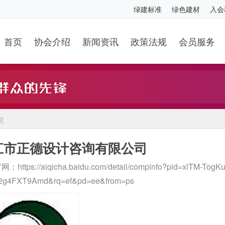
绿建标准
绿色建材
入会
首页
协会介绍
新闻资讯
政策法规
会员服务
司
江市正德设计咨询有限公司
官网：
https://aiqicha.baidu.com/detail/compinfo?pid=xlTM-To
2g4FXT9Amd&rq=ef&pd=ee&from=ps