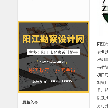
阳江市
农业
程测
与桥
项目
制项
县、
以及
最新入会
方可开