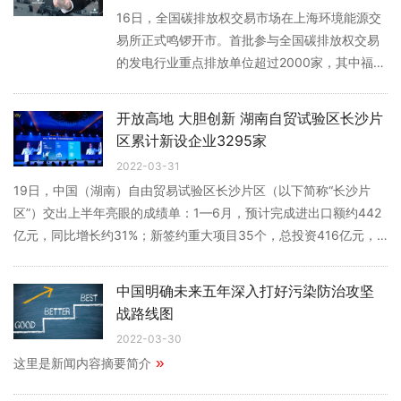
16日，全国碳排放权交易市场在上海环境能源交
易所正式鸣锣开市。首批参与全国碳排放权交易
的发电行业重点排放单位超过2000家，其中福建
企业40家，包括28家发电企业和12家自备电厂。
»
开放高地 大胆创新 湖南自贸试验区长沙片
区累计新设企业3295家
2022-03-31
19日，中国（湖南）自由贸易试验区长沙片区（以下简称“长沙片
区”）交出上半年亮眼的成绩单：1—6月，预计完成进出口额约442
亿元，同比增长约31%；新签约重大项目35个，总投资416亿元，
»
其中“三类500强”项目6个；截至目前，累计新设企业3295家
中国明确未来五年深入打好污染防治攻坚
战路线图
2022-03-30
»
这里是新闻内容摘要简介