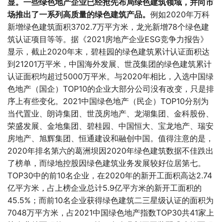
显。一些绿色地产企业已经抢先布局绿色建筑领域，并向市
场推出了一系列高质量的绿色建筑产品。
例如2020年万科
新增绿色建筑面积3702.7万平方米，龙光新增78个绿色建
筑认证项目等等。据《2021房地产企业ESG竞争力报告》
显示，截止2020年末，碧桂园的绿色建筑累计认证面积达
到21201万平米，中国海外发展、世茂集团的绿色建筑累计
认证面积均超过5000万平米。与2020年相比，入选中国绿
色地产（国企）TOP10的企业大部分公司没有改变，只是排
序上有些变化。2021中国绿色地产（民企）TOP10分别为
当代置业、朗诗集团、世茂房地产、龙湖集团、金科股份、
荣盛发展、金地集团、碧桂园、中国恒大、宝龙地产、瑞安
房地产、旭辉集团、恒通建设和融创中国。值得注意的是，
2020年排名第六的葛洲坝因2020年绿色建筑数据不佳跌出
了榜单，而绿地控股因绿色建筑业务发展较好位居第七。
TOP30中的前10名企业，在2020年的新开工面积高达2.74
亿平方米，占上榜企业总计5.9亿平方米的新开工面积的
45.5%；而前10名企业获得绿色建筑二三星级认证的面积为
7048万平方米，占2021中国绿色地产指数TOP30共41家上