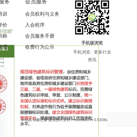
服务
会员服务
培训
会员权利与义务
评价
入会程序
职称
会员服务手册
手机版浏览
管理
收费行为公示
手机浏览 · 更多行业
资讯
本站由
绿建之窗
提供技术支持 Processed in 0.5308s