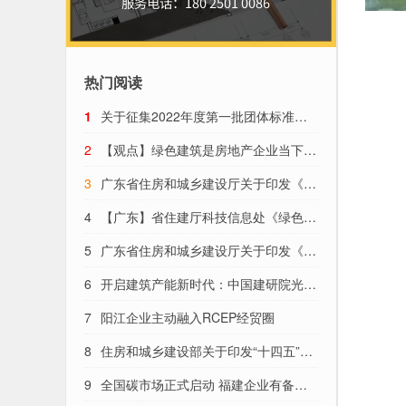
热门阅读
1
关于征集2022年度第一批团体标准的
通知
2
【观点】绿色建筑是房地产企业当下转
型的重要抓手（绿色地产）
3
广东省住房和城乡建设厅关于印发《建
筑碳排放计算导则(试行)》的通知
4
【广东】省住建厅科技信息处《绿色建
筑标识制度政策解读》
5
广东省住房和城乡建设厅关于印发《广
东省建筑业“十四五”发展规划》的通知
6
开启建筑产能新时代：中国建研院光电
示范建筑正式落成
7
阳江企业主动融入RCEP经贸圈
8
住房和城乡建设部关于印发“十四五”建
筑业发展规划的通知
9
全国碳市场正式启动 福建企业有备而