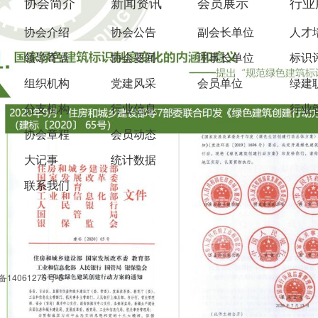
协会简介
新闻资讯
会员展示
行业
协会介绍
协会公告
副会长单位
人才
领导寄语
协会要闻
理事长单位
标识
组织机构
党建风采
会员单位
绿建
分支机构
行业信息
行业
协会章程
会员动态
大记事
统计数据
联系我们
备14061276号-6