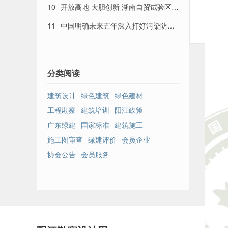
来
10
开放高地 大胆创新 湖南自贸试验区长
沙片区累计新设企业3295家
11
中国明确未来五年深入打好污染防治
攻坚战路线图
分类阅读
建筑设计
绿色建筑
绿色建材
工程勘察
建筑培训
阳江政策
广东绿建
国家标准
建筑施工
施工图审查
绿建评价
会员企业
协会公告
会员服务