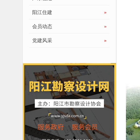
阳江住建
»
会员动态
»
党建风采
»