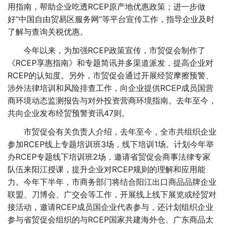
用指南，帮助企业吃透RCEP原产地优惠政策；进一步做
好“中国自由贸易区服务网”等平台宣传工作，指导企业及时
了解与查询关税优惠。
今年以来，为加强RCEP政策宣传，市贸促会制作了
《RCEP享惠指南》和专题简讯并多渠道派发，提高企业对
RCEP的认知度。另外，市贸促会通过开展经贸摩擦预警、
涉外法律培训和风险排查工作，向企业提供RCEP成员国营
商环境动态监测报告与对外投资营商环境指南。去年至今，
共向企业发布经贸预警资讯47则。
市贸促会有关负责人介绍，去年至今，全市共组织企业
参加RCEP线上专题培训班3场，线下培训1场。计划今年举
办RCEP专题线下培训班2场，邀请省贸促会商事法律专家
队伍来阳江授课，提升企业对RCEP规则的理解和应用能
力。今年下半年，市商务部门将结合阳江出口商品品牌企业
联盟、刀博会、广交会等工作，开展线上线下展览或经贸对
接活动，邀请RCEP成员国企业代表参与，还计划组织企业
参与省贸促会组织的与RCEP国家共建海外仓、广东商品太