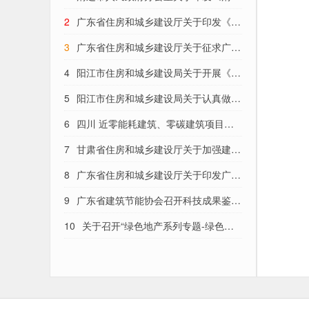
市绿色建筑管理办法》的通知
2
广东省住房和城乡建设厅关于印发《广
东省绿色建筑发展专项规划编制技术导则
3
广东省住房和城乡建设厅关于征求广东
(试行)》的通知
省标准《建筑节能材料性能评价及检测技
4
阳江市住房和城乡建设局关于开展《广
术规程》（修订征求意见稿）意见的函
东省 绿色建筑条例》实施效果评估督导
5
阳江市住房和城乡建设局关于认真做好
工作的通知
绿色建筑工程验收工作的通知
6
四川 近零能耗建筑、零碳建筑项目评
价管理办法
7
甘肃省住房和城乡建设厅关于加强建筑
节能、绿色建筑和装配式建筑工作的通知
8
广东省住房和城乡建设厅关于印发广东
省建筑节能与绿色建筑发展“十四五”规划
9
广东省建筑节能协会召开科技成果鉴定
的通知
会
10
关于召开“绿色地产系列专题-绿色建
筑（设计+评价）深度讲解培训会（线
上）”的通知