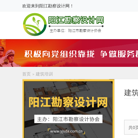
欢迎来到
阳江勘察设计网
！
首页
建筑培训
>
建
共0