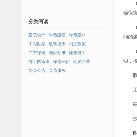
（一
3个月低位回升
确保
分类阅读
（二
建筑设计
绿色建筑
绿色建材
间的
工程勘察
建筑培训
阳江政策
（三
广东绿建
国家标准
建筑施工
明，
施工图审查
绿建评价
会员企业
协会公告
会员服务
联系
工程勘
建设工
技术咨询
附件