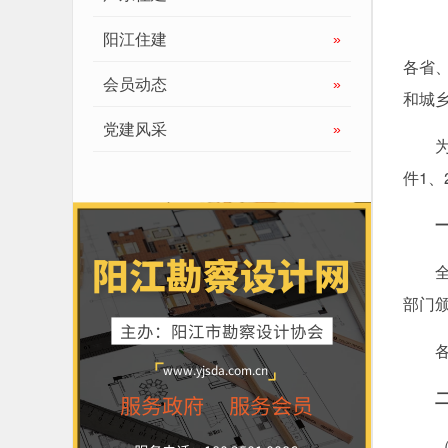
阳江住建
»
各省
会员动态
»
和城
党建风采
»
为全
件1
全国工
部门
各省
（一）