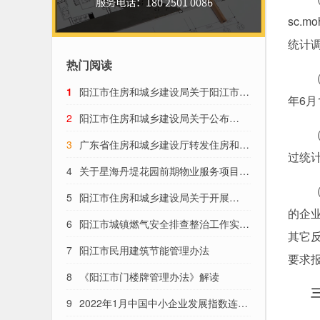
sc.
统计
热门阅读
（二
1
阳江市住房和城乡建设局关于阳江市
年6
2022年绿色社区名单的公示
2
阳江市住房和城乡建设局关于公布
（三
2021年度阳江市市区住宅工程预算造价参
3
广东省住房和城乡建设厅转发住房和城
过统
考指标信息的通知
乡建设部办公厅关于开展2021年工程勘察
4
关于星海丹堤花园前期物业服务项目招
（四
设计、建设工程监理统计调查的通知
标投标结果的公示
5
阳江市住房和城乡建设局关于开展
的企
2021年度阳江市绿色建筑、装配式建筑发
6
阳江市城镇燃气安全排查整治工作实施
其它
展工作检查的通知
方案
7
阳江市民用建筑节能管理办法
要求
8
《阳江市门楼牌管理办法》解读
三
9
2022年1月中国中小企业发展指数连续