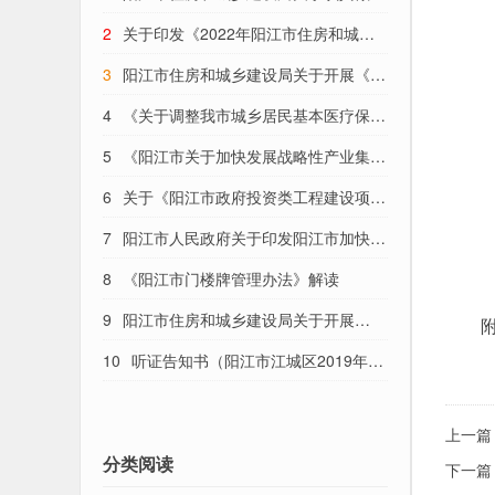
绿色建筑工程验收工作的通知
2
关于印发《2022年阳江市住房和城乡
建设局普法依法治理工作要点》的通知
3
阳江市住房和城乡建设局关于开展《广
东省 绿色建筑条例》实施效果评估督导
4
《关于调整我市城乡居民基本医疗保险
工作的通知
与大病保险待遇标准的通知》解读
5
《阳江市关于加快发展战略性产业集群
的实施方案》解读
6
关于《阳江市政府投资类工程建设项目
审批制度改革实施细则（修订版）》的政
7
阳江市人民政府关于印发阳江市加快发
策解读
展战略性产业集群实施方案的通知（阳府
8
《阳江市门楼牌管理办法》解读
函〔2022〕74号）
9
阳江市住房和城乡建设局关于开展
附
2021年度阳江市绿色建筑、装配式建筑发
10
听证告知书（阳江市江城区2019年度
展工作检查的通知
十一批次城镇建设用地）
上一篇
分类阅读
下一篇